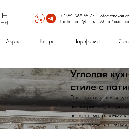
+7 962 968 55 77
Московская об
trade-stone@list.ru
Можайское шо
Акрил
Кварц
Портфолио
Сот
Угловая кух
стиле с пат
Элегантная угловая кух
патинированной отделк
элементами: резными к
стеклянными вставками.