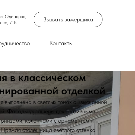
л, Одинцово,
Вызвать замерщика
ссе, 71В
рудничество
Контакты
ня в классическом
инированной отделкой
ня выполнена в светлых тонах с изысканной
ой. Фасады украшены декоративными
арнизами, колоннами с орнаментом и
 Прямая столешница светлого оттенка