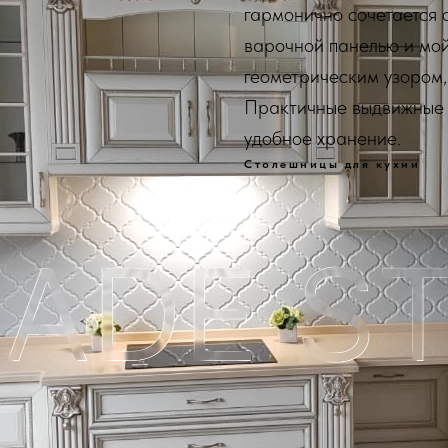
гармонично сочетается 
варочной панелью и мой
геометрическим узором,
Практичные выдвижные 
удобное хранение.
Столешницы для кухни