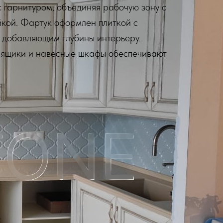
с гарнитуром, объединяя рабочую зону с
кой. Фартук оформлен плиткой с
 добавляющим глубины интерьеру.
ящики и навесные шкафы обеспечивают