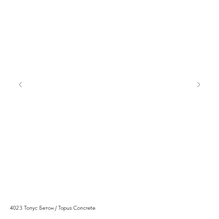
4023 Топус Бетон / Topus Concrete
633