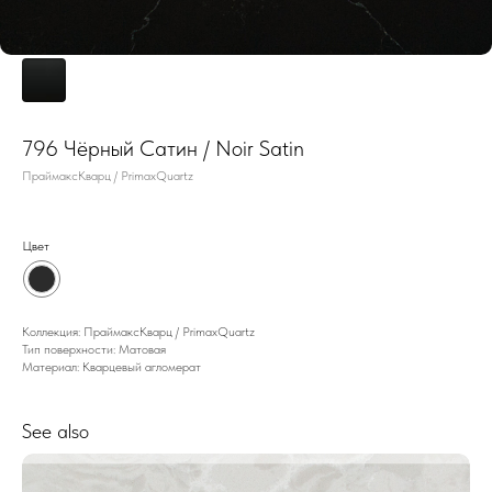
796 Чёрный Сатин / Noir Satin
ПраймаксКварц / PrimaxQuartz
Цвет
Коллекция: ПраймаксКварц / PrimaxQuartz
Тип поверхности: Матовая
Материал: Кварцевый агломерат
See also