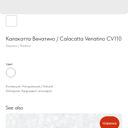
Калакатта Венатино / Calacatta Venatino CV110
Радианз / Radianz
Цвет
Коллекция: Натуральная / Natural
Материал: Кварцевый агломерат
See also
Новинка