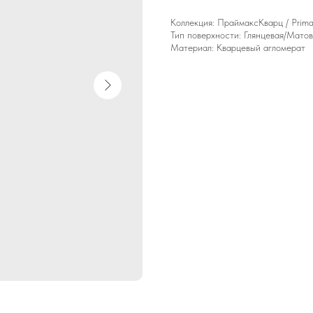
Коллекция: ПраймаксКварц / Prim
Тип поверхности: Глянцевая/Мато
Материал: Кварцевый агломерат