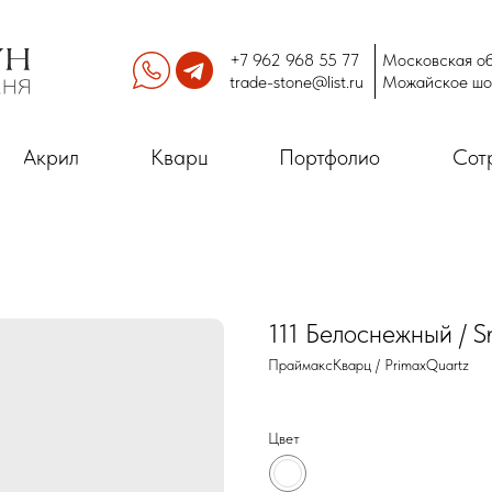
+7 962 968 55 77
Московская об
trade-stone@list.ru
Можайское шо
Акрил
Кварц
Портфолио
Сот
111 Белоснежный / S
ПраймаксКварц / PrimaxQuartz
Цвет