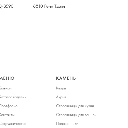
BQ-8590
8810 Ренн Тэмпл
900
МЕНЮ
КАМЕНЬ
Главная
Кварц
Каталог изделий
Акрил
Портфолио
Столешницы для кухни
Контакты
Столешницы для ванной
Сотрудничество
Подоконники