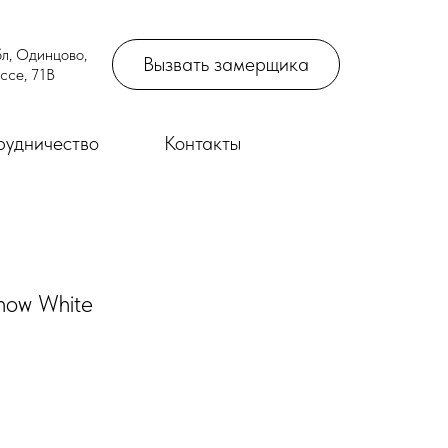
л, Одинцово,
Вызвать замерщика
ссе, 71В
рудничество
Контакты
now White