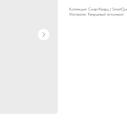
Коллекция: СмартКварц / SmartQua
Материал: Кварцевый агломерат