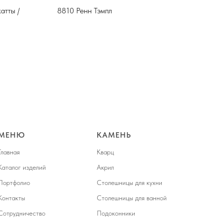
атты /
8810 Ренн Тэмпл
Амал
МЕНЮ
КАМЕНЬ
Главная
Кварц
Каталог изделий
Акрил
Портфолио
Столешницы для кухни
Контакты
Столешницы для ванной
Сотрудничество
Подоконники