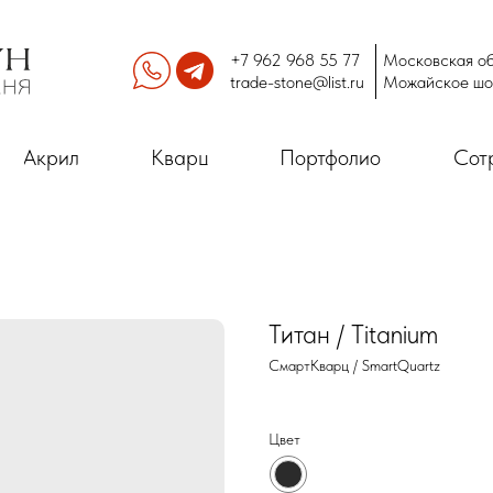
+7 962 968 55 77
Московская об
trade-stone@list.ru
Можайское шо
Акрил
Кварц
Портфолио
Сот
Титан / Titanium
СмартКварц / SmartQuartz
Цвет