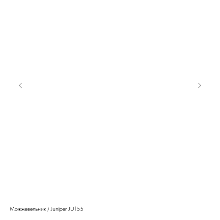
Можжевельник / Juniper JU155
122