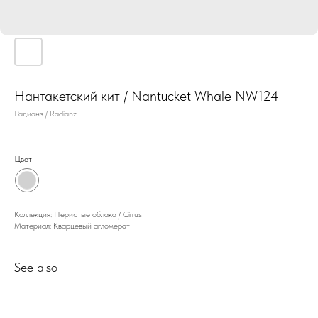
Нантакетский кит / Nantucket Whale NW124
Радианз / Radianz
Цвет
Коллекция: Перистые облака / Cirrus
Материал: Кварцевый агломерат
See also