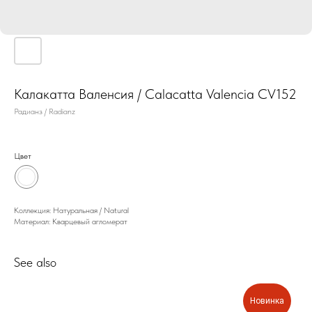
Калакатта Валенсия / Calacatta Valencia CV152
Радианз / Radianz
Цвет
Коллекция: Натуральная / Natural
Материал: Кварцевый агломерат
See also
Новинка