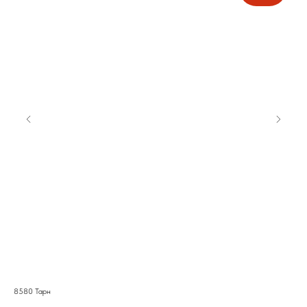
8580 Тарн
Чис