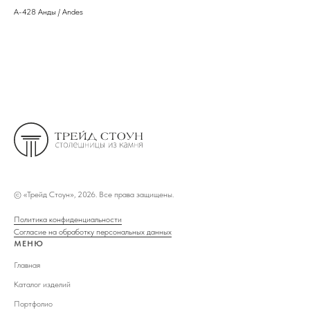
A-428 Анды / Andes
DM-
©
«Трейд Стоун», 2026. Все права защищены.
Политика конфиденциальности
Согласие на обработку персональных данных
МЕНЮ
Главная
Каталог изделий
Портфолио