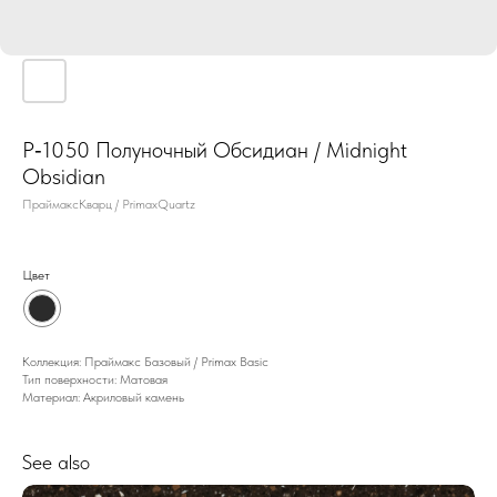
P‑1050 Полуночный Обсидиан / Midnight
Obsidian
ПраймаксКварц / PrimaxQuartz
Цвет
Коллекция: Праймакс Базовый / Primax Basic
Тип поверхности: Матовая
Материал: Акриловый камень
See also