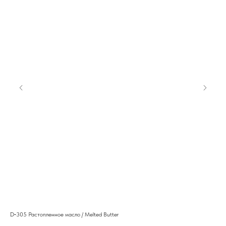
D‑305 Растопленное масло / Melted Butter
S02