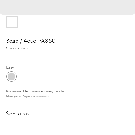
Вода / Aqua PA860
Старон / Staron
Цвет
Коллекция: Окатанный камень / Pebble
Материал: Акриловый камень
See also