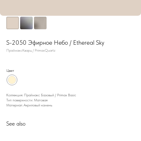
S-2050 Эфирное Небо / Ethereal Sky
ПраймаксКварц / PrimaxQuartz
Цвет
Коллекция: Праймакс Базовый / Primax Basic
Тип поверхности: Матовая
Материал: Акриловый камень
See also