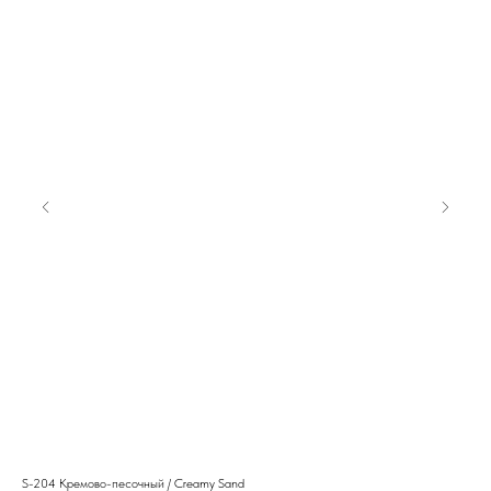
S-204 Кремово-песочный / Creamy Sand
Рас