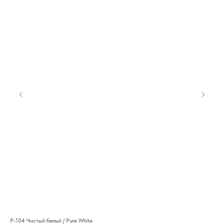
P-104 Чистый белый / Pure White
M-5