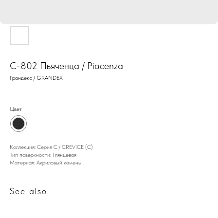
C-802 Пьяченца / Piacenza
Грандекс / GRANDEX
Цвет
Коллекция: Серия C / CREVICE (C)
Тип поверхности: Глянцевая
Материал: Акриловый камень
See also