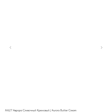
M627 Аврора Сливочный Кремовый / Aurora Butter Cream
S‑2