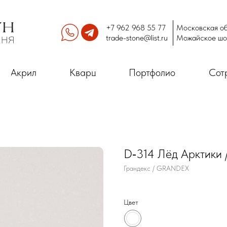
+7 962 968 55 77
Московская об
trade-stone@list.ru
Можайское шо
Акрил
Кварц
Портфолио
Сот
D‑314 Лёд Арктики / 
Грандекс / GRANDEX
Цвет