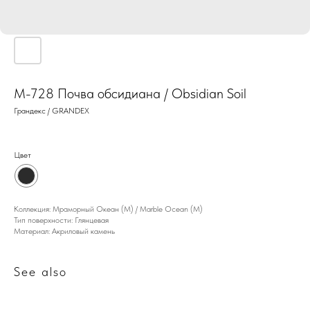
М-728 Почва обсидиана / Obsidian Soil
Грандекс / GRANDEX
Цвет
Коллекция: Мраморный Океан (M) / Marble Ocean (M)
Тип поверхности: Глянцевая
Материал: Акриловый камень
See also