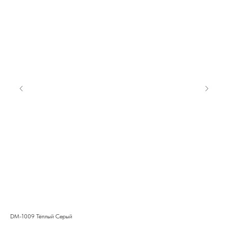
DM-1009 Тёплый Серый
G11