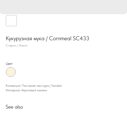
Кукурузная мука / Cornmeal SC433
Старон / Staron
Цвет
Коллекция: Песчаная текстура / Sanded
Материал: Акриловый камень
See also